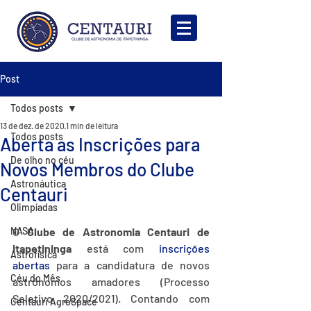
Post
Todos posts
13 de dez. de 2020
1 min de leitura
Todos posts
Aberta as Inscrições para
De olho no céu
Novos Membros do Clube
Astronáutica
Centauri
Olimpíadas
NASA
O 
Clube de Astronomia Centauri de 
Itapetininga
 está com 
inscrições 
Astrofísica
abertas
 para a candidatura de novos 
Céu do Mês
astrônomos amadores (Processo 
Seletivo 2020/2021). Contando com 
Centauri AgroSpace