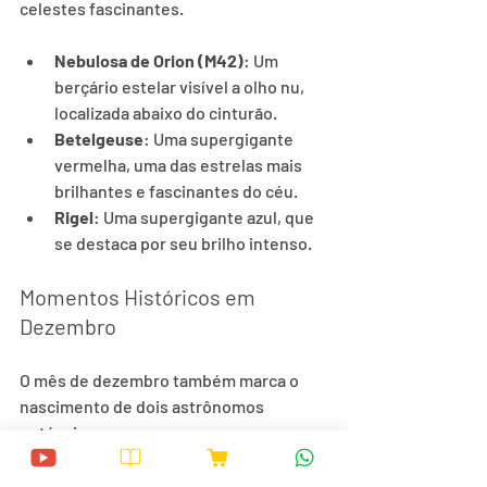
celestes fascinantes.
Nebulosa de Orion (M42)
: Um 
berçário estelar visível a olho nu, 
localizada abaixo do cinturão.
Betelgeuse
: Uma supergigante 
vermelha, uma das estrelas mais 
brilhantes e fascinantes do céu.
Rigel
: Uma supergigante azul, que 
se destaca por seu brilho intenso.
Momentos Históricos em 
Dezembro
O mês de dezembro também marca o 
nascimento de dois astrônomos 
notáveis:
Gerard Kuiper
 (6 de dezembro de 
1905): Conhecido como o "pai da 