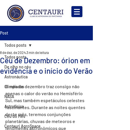
Post
Todos posts
8 de dez. de 2024
3 min de leitura
Todos posts
Céu de Dezembro: órion em
De olho no céu
evidência e o início do Verão
Astronáutica
O mês de dezembro traz consigo não 
Olimpíadas
apenas o calor do verão no Hemisfério 
NASA
Sul, mas também espetáculos celestes 
Astrofísica
fascinantes. Durante as noites quentes 
deste mês, teremos conjunções 
Céu do Mês
planetárias, chuvas de meteoros e 
Centauri AgroSpace
fenômenos astronômicos que 