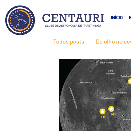
INÍCIO
Todos posts
De olho no cé
Céu do Mês
Centauri