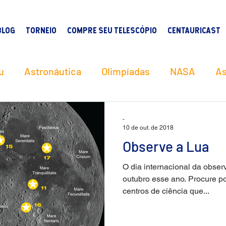
BLOG
TORNEIO
COMPRE SEU TELESCÓPIO
CENTAURICAST
u
Astronáutica
Olimpíadas
NASA
As
 AgroSpace
Meteorítos
-
10 de out. de 2018
Observe a Lua
O dia internacional da obser
outubro esse ano. Procure p
centros de ciência que...