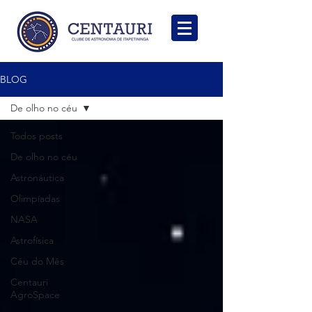
BLOG
De olho no céu
Todos posts
De olho no céu
Astronáutica
Olimpíadas
NASA
Astrofísica
Céu do Mês
Centauri
AgroSpace