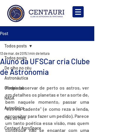
Post
Todos posts
13 de mar. de 2015
1 min de leitura
Todos posts
Aluno da UFSCar cria Clube
De olho no céu
de Astronomia
Astronáutica
Poder observar de perto os astros, ver 
Olimpíadas
em detalhes os planetas e ter a sorte de, 
NASA
bem naquele momento, passar uma 
Astrofísica
"estrela cadente" (e como reza a lenda, 
aproveitar para fazer um pedido). Parece 
Céu do Mês
um tanto poética essa visão, mas quem 
Centauri AgroSpace
consegue não se encantar com uma 