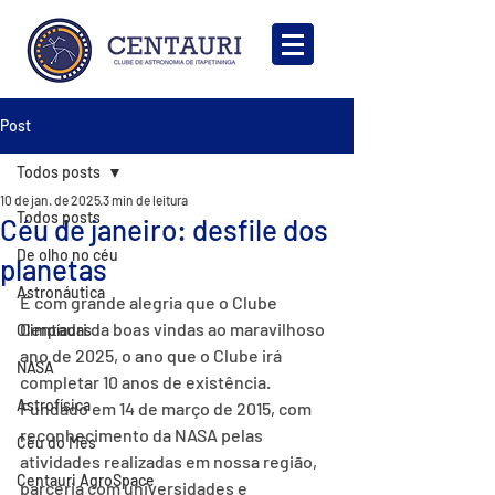
Post
Todos posts
10 de jan. de 2025
3 min de leitura
Todos posts
Céu de janeiro: desfile dos
De olho no céu
planetas
Astronáutica
É com grande alegria que o Clube 
Centauri da boas vindas ao maravilhoso 
Olimpíadas
ano de 2025, o ano que o Clube irá 
NASA
completar 10 anos de existência. 
Astrofísica
Fundado em 14 de março de 2015, com 
reconhecimento da NASA pelas 
Céu do Mês
atividades realizadas em nossa região, 
Centauri AgroSpace
parceria com universidades e 