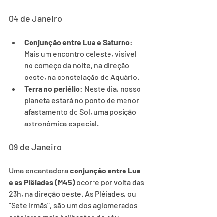
04 de Janeiro
Conjunção entre Lua e Saturno
: 
Mais um encontro celeste, visível 
no começo da noite, na direção 
oeste, na constelação de Aquário.
Terra no periélio
: Neste dia, nosso 
planeta estará no ponto de menor 
afastamento do Sol, uma posição 
astronômica especial.
09 de Janeiro
Uma encantadora 
conjunção entre Lua 
e as Plêiades (M45)
 ocorre por volta das 
23h, na direção oeste. As Plêiades, ou 
"Sete Irmãs", são um dos aglomerados 
estelares mais brilhantes do céu.