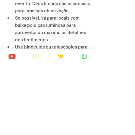
evento. Céus limpos são essenciais 
para uma boa observação.
Se possível, vá para locais com 
baixa poluição luminosa para 
aproveitar ao máximo os detalhes 
dos fenômenos.
Use binóculos ou telescópios para 
uma experiência mais imersiva, 
especialmente para observar 
objetos como o cometa ATLAS e as 
Plêiades.
Agora é só preparar o telescópio, a 
câmera ou simplesmente apreciar a 
olho nu as maravilhas que o universo 
nos reserva neste começo de ano. 🌠