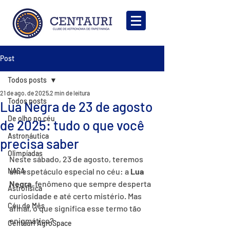
Post
Todos posts
21 de ago. de 2025
2 min de leitura
Todos posts
Lua Negra de 23 de agosto
De olho no céu
de 2025: tudo o que você
Astronáutica
precisa saber
Olimpíadas
Neste sábado, 23 de agosto, teremos 
NASA
um espetáculo especial no céu: a 
Lua 
Negra
, fenômeno que sempre desperta 
Astrofísica
curiosidade e até certo mistério. Mas 
Céu do Mês
afinal, o que significa esse termo tão 
enigmático?
Centauri AgroSpace