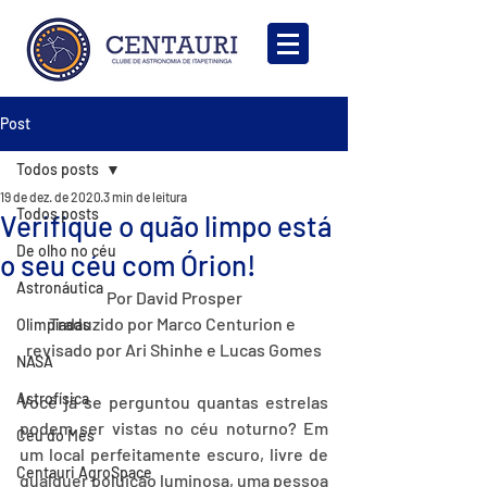
Post
Todos posts
19 de dez. de 2020
3 min de leitura
Todos posts
Verifique o quão limpo está
De olho no céu
o seu céu com Órion!
Astronáutica
Por David Prosper
Traduzido por Marco Centurion e 
Olimpíadas
revisado por Ari Shinhe e Lucas Gomes
NASA
Astrofísica
Você já se perguntou quantas estrelas 
podem ser vistas no céu noturno? Em 
Céu do Mês
um local perfeitamente escuro, livre de 
Centauri AgroSpace
qualquer poluição luminosa, uma pessoa 