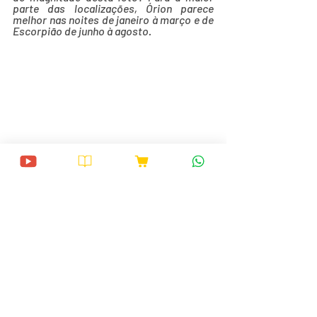
parte das localizações, Órion parece 
melhor nas noites de janeiro à março e de 
Escorpião de junho à agosto.
Este artigo é distribuído pelo NASA 
Night Sky Notes Network
O programa Night Sky Network apoia 
clubes de astronomia no mundo, 
dedicados à disseminação da 
astronomia. Visite o 
nightsky.jpl.nasa.gov
 para encontrar o 
clube mais próximo de você e muito 
mais!