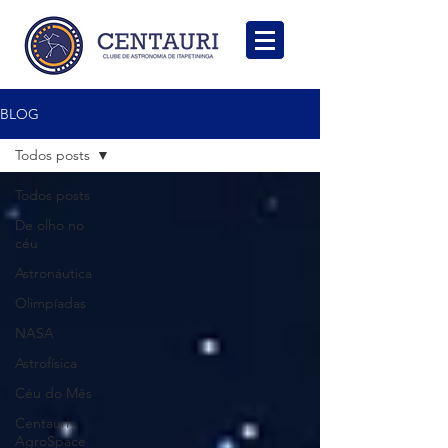
BLOG
Todos posts
Todos posts
De olho no
céu
Astronáutica
Olimpíadas
NASA
Astrofísica
Céu do Mês
Centauri
AgroSpace