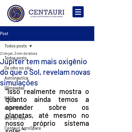
Post
Todos posts
21 de jan.
3 min de leitura
Todos posts
Júpiter tem mais oxigênio
De olho no céu
do que o Sol, revelam novas
Astronáutica
simulações
Olimpíadas
“Isso realmente mostra o 
quanto ainda temos a 
NASA
aprender sobre os 
Astrofísica
planetas, até mesmo no 
Céu do Mês
nosso próprio sistema 
Centauri AgroSpace
solar.”