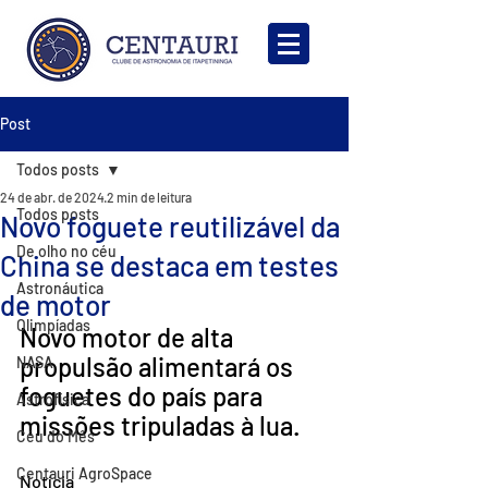
Post
Todos posts
24 de abr. de 2024
2 min de leitura
Todos posts
Novo foguete reutilizável da
De olho no céu
China se destaca em testes
Astronáutica
de motor
Olimpíadas
Novo motor de alta 
propulsão alimentará os 
NASA
foguetes do país para 
Astrofísica
missões tripuladas à lua.
Céu do Mês
Centauri AgroSpace
Notícia