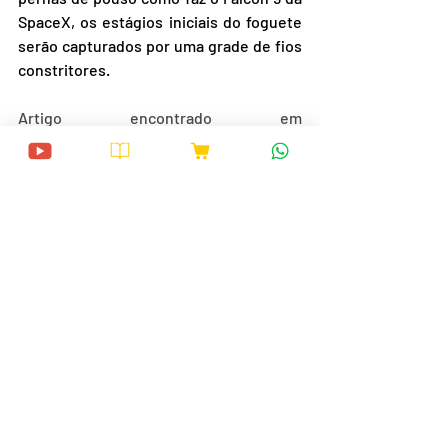
SpaceX, os estágios iniciais do foguete 
serão capturados por uma grade de fios 
constritores.
Artigo encontrado em 
space.com
 (originalmente publicado em 
22/04/2024)
link para acesso ao original:
China's new 
reusable rocket aces key engine tests
Posts recentes
Ver tudo