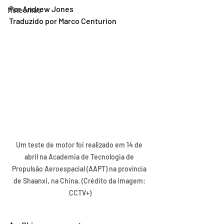
Por Andrew Jones
Meteorítos
Traduzido por Marco Centurion
Um teste de motor foi realizado em 14 de 
abril na Academia de Tecnologia de 
Propulsão Aeroespacial (AAPT) na província 
de Shaanxi, na China. (Crédito da imagem: 
CCTV+)