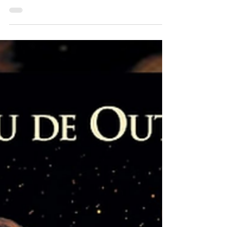
imaginamos foguetes cruzando a atmosfera,
astronautas caminhando em gravidade
reduzida e bases futuristas iluminando a
superfície lunar. Mas por trás desse
imaginário existe uma questão fundamental
que está ganhando destaque: como produzir
alimentos fora da Terra? A nova corrida
espacial não se limita à engenharia de
foguetes — ela envolve a capacidade de
sustentar a vida em ambientes extremos,
unindo ciência espacial, biotecnologia e