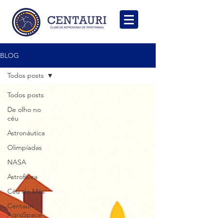
BLOG
Todos posts
Todos posts
De olho no
céu
Astronáutica
Olimpíadas
NASA
Astrofísica
Céu do Mês
Centauri
AgroSpace