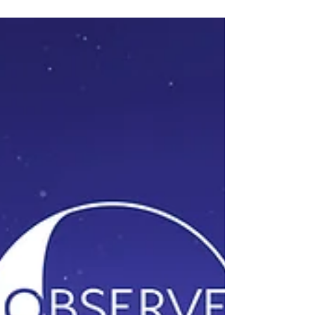
desse mês no ano de 1957 que a União
Soviética lançou o primeiro satélite artificial
em órbita da Terra, o Sputinik, dando início
ao que seria conhecido como a Corrida
Espacial. Desde então, diversos avanços
científicos e tecnológicos corroboraram para
melhorias não só nas ciências espaciais
mas também na condição de vida humana.
Réplica do Sputnik-1 em exposição. Os
Planetas no Céu de Outubro Outubro t