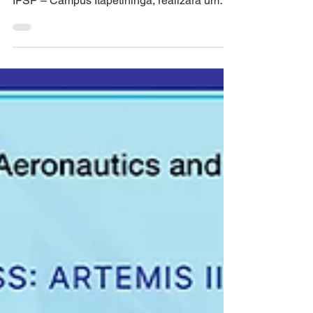
Observe the Moon Night
em Itapetininga
No dia 03 de outubro de 2025, o Clube de
Astronomia Centauri, em parceria com o
IFSP – Campus Itapetininga, realizará uma
edição especial do International Observe the
Moon Night (Noite Internacional de
Observação da Lua).